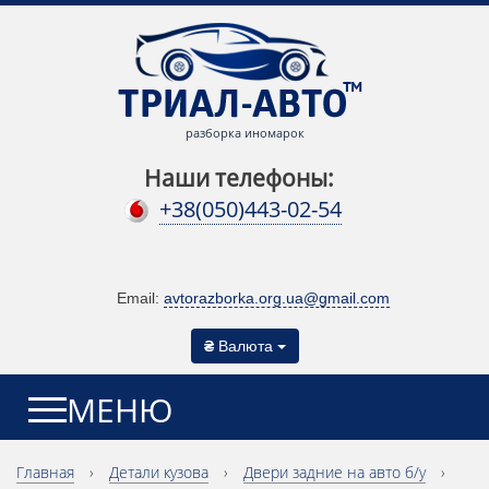
разборка иномарок
Наши телефоны:
+38(050)443-02-54
Email:
avtorazborka.org.ua@gmail.com
₴
Валюта
МЕНЮ
Главная
›
Детали кузова
›
Двери задние на авто б/у
›