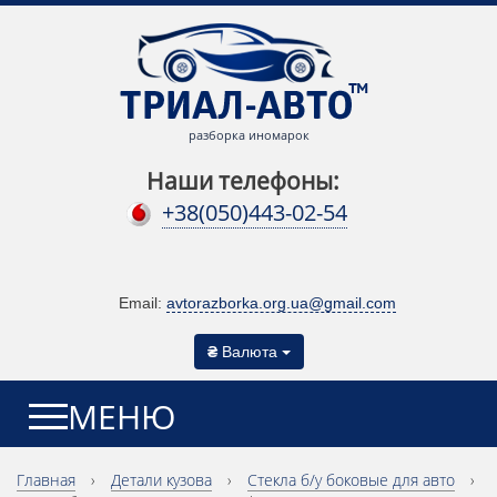
разборка иномарок
Наши телефоны:
+38(050)443-02-54
Email:
avtorazborka.org.ua@gmail.com
₴
Валюта
МЕНЮ
Главная
›
Детали кузова
›
Cтекла б/у боковые для авто
›