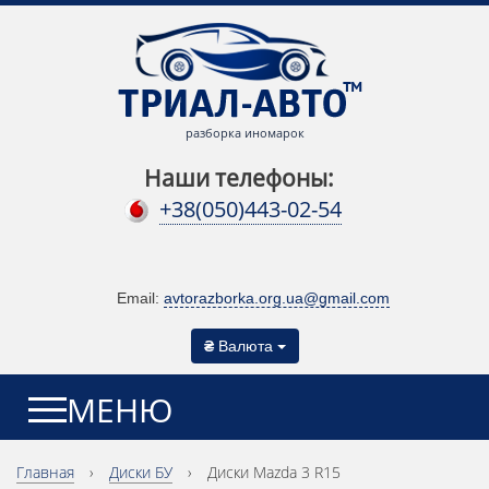
разборка иномарок
Наши телефоны:
+38(050)443-02-54
Email:
avtorazborka.org.ua@gmail.com
₴
Валюта
МЕНЮ
Главная
›
Диски БУ
›
Диски Mazda 3 R15