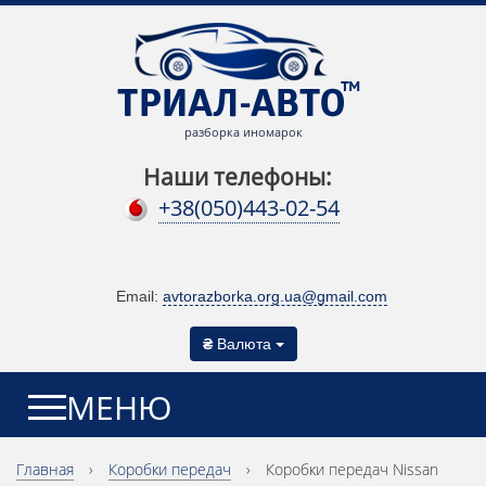
разборка иномарок
Наши телефоны:
+38(050)443-02-54
Email:
avtorazborka.org.ua@gmail.com
₴
Валюта
МЕНЮ
Главная
›
Коробки передач
›
Коробки передач Nissan