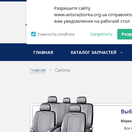
Разрешите сайту
Наши
www.avtorazborka.org.ua отправлят
вам уведомления на рабочий стол
Письм
Запретить
Раз
Powered by SendPulse
разборка иномарок
ГЛАВНАЯ
КАТАЛОГ ЗАПЧАСТЕЙ
Главная
›
Салоны
Выб
Марка
Все 