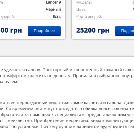
ь:
Lancer 9
Модель:
Черный
Цвет:
 дверей:
Есть
Карта дверей:
00 грн
25200 грн
Подробнее
Подро
е уделяется салону. Просторный и современный кожаный салон
ю с комфортом колесить по дорогам. Правильно выбранное внутр
за рулем.
ить её первозданный вид, то же самое касается и салона. Даж
й. Со временем они могут проседать, а обивка вовсе склонна 
обратиться за помощью к специалистам, предоставляющим услуг
т – неизвестно. Приобретение неоригинальных комплектующих
абот по установке. Поэтому лучшим вариантом будет купить са