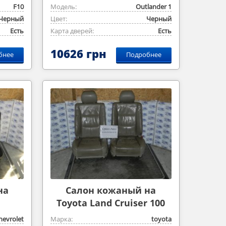
F10
Модель:
Outlander ‎1
Черный
Цвет:
Черный
Есть
Карта дверей:
Есть
10626 грн
бнее
Подробнее
на
Салон кожаный на
Toyota Land Cruiser 100
hevrolet
Марка:
toyota