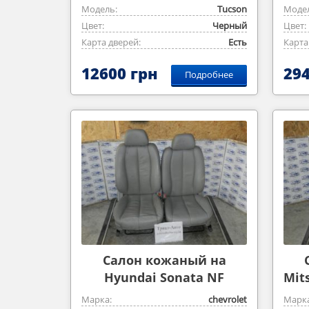
Модель:
Tucson
Модел
Цвет:
Черный
Цвет:
Карта дверей:
Есть
Карта
12600 грн
294
Подробнее
Салон кожаный на
Hyundai Sonata NF
Mit
Марка:
chevrolet
Марка