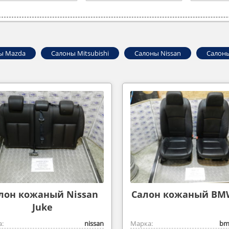
ы Mazda
Салоны Mitsubishi
Салоны Nissan
Салоны
лон кожаный Nissan
Салон кожаный BM
Juke
:
nissan
Марка:
bm