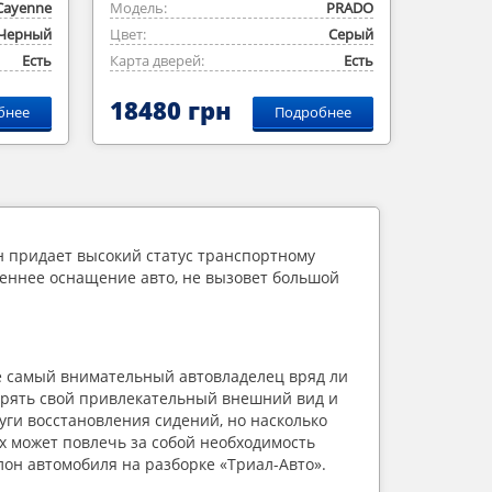
Cayenne
Модель:
PRADO
Черный
Цвет:
Серый
Есть
Карта дверей:
Есть
18480 грн
бнее
Подробнее
 придает высокий статус транспортному 
еннее оснащение авто, не вызовет большой 
е самый внимательный автовладелец вряд ли 
терять свой привлекательный внешний вид и 
и восстановления сидений, но насколько 
 может повлечь за собой необходимость 
лон автомобиля на разборке «Триал-Авто».