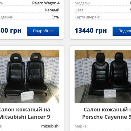
ь:
Pajero ‎Wagon 4
Модель:
Черный
Цвет:
 дверей:
Есть
Карта дверей:
00 грн
13440 грн
Подробнее
Подро
Салон кожаный на
Салон кожаный 
Mitsubishi Lancer 9
Porsche Cayenne 
:
mitsubishi
Марка: