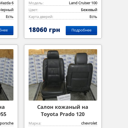
Mazda 6
Модель:
Land Cruiser 100
Черный
Цвет:
Бежевый
Есть
Карта дверей:
Есть
18060 грн
бнее
Подробнее
на
Салон кожаный на
955
Toyota Prado 120
porsche
Марка:
chevrolet