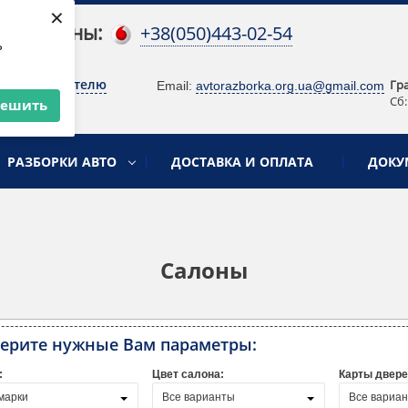
×
 телефоны:
+38(050)443-02-54
ь
о руководителю
Гр
Email:
avtorazborka.org.ua@gmail.com
Сб:
решить
РАЗБОРКИ АВТО
ДОСТАВКА И ОПЛАТА
ДОКУ
Салоны
ерите нужные Вам параметры:
:
Цвет салона:
Карты двере
марки
Все варианты
Все вариа