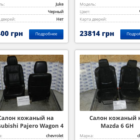
ь:
Juke
Модель:
Черный
Цвет:
 дверей:
Нет
Карта дверей:
00 грн
23814 грн
Подробнее
Подро
Салон кожаный на
Салон кожаный 
subishi Pajero Wagon 4
Mazda 6 GH
:
chevrolet
Марка:
c