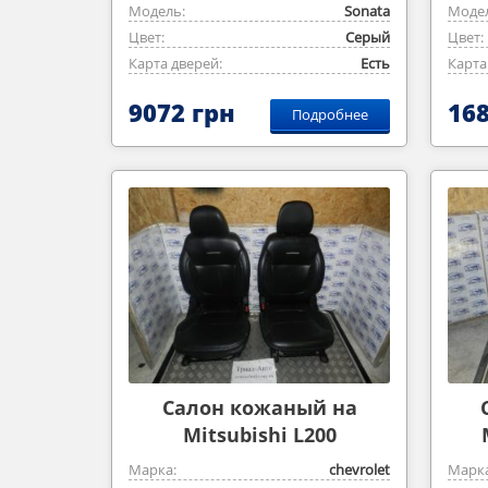
Модель:
Sonata
Модел
Цвет:
Серый
Цвет:
Карта дверей:
Есть
Карта
9072 грн
168
Подробнее
Салон кожаный на
Mitsubishi L200
Марка:
chevrolet
Марка