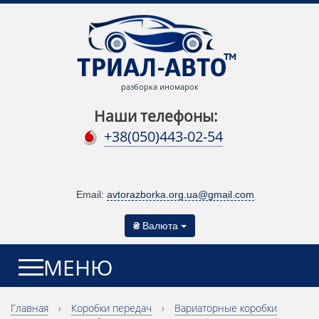
разборка иномарок
Наши телефоны:
+38(050)443-02-54
Email:
avtorazborka.org.ua@gmail.com
₴
Валюта
МЕНЮ
Главная
›
Коробки передач
›
Вариаторные коробки