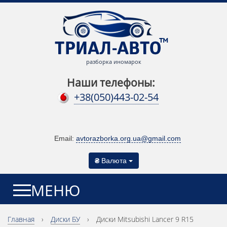
разборка иномарок
Наши телефоны:
+38(050)443-02-54
Email:
avtorazborka.org.ua@gmail.com
₴
Валюта
МЕНЮ
Главная
›
Диски БУ
›
Диски Mitsubishi Lancer 9 R15