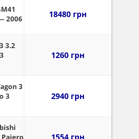
 4M41
18480 грн
 — 2006
3 3.2
1260 грн
3
agon 3
2940 грн
o 3
ishi
1554 грн
 Pajero