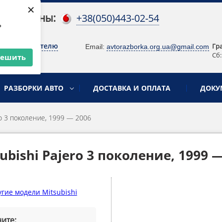
×
 телефоны:
+38(050)443-02-54
ь
о руководителю
Гр
Email:
avtorazborka.org.ua@gmail.com
Сб:
решить
РАЗБОРКИ АВТО
ДОСТАВКА И ОПЛАТА
ДОКУ
ro 3 поколение, 1999 — 2006
ubishi Pajero 3 поколение, 1999 
гие модели Mitsubishi
ите: