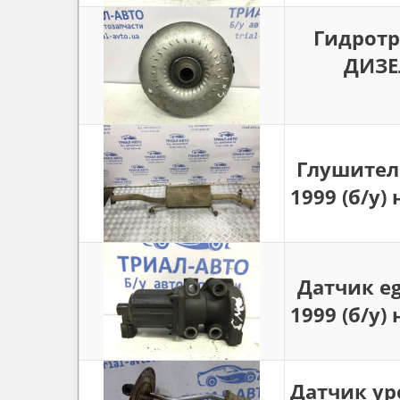
Гидротр
ДИЗЕЛ
Глушитель
1999 (б/у)
Датчик eg
1999 (б/у)
Датчик уро