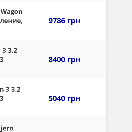
 Wagon
9786 грн
оление,
3 3.2
8400 грн
3
 3 3.2
5040 грн
3
jero