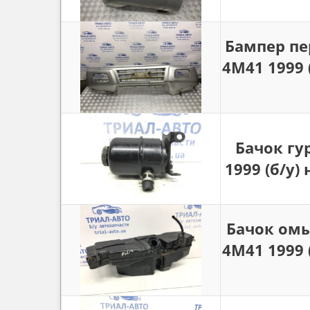
Бампер пе
4M41 1999 
Бачок гур
1999 (б/у)
Бачок омы
4M41 1999 