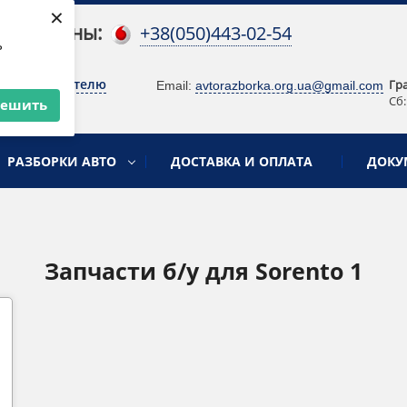
×
 телефоны:
+38(050)443-02-54
ь
о руководителю
Гр
Email:
avtorazborka.org.ua@gmail.com
Сб:
решить
РАЗБОРКИ АВТО
ДОСТАВКА И ОПЛАТА
ДОКУ
Запчасти б/у для Sorento 1