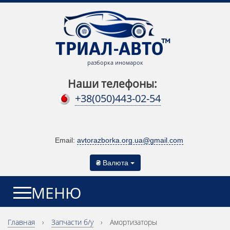
разборка иномарок
Наши телефоны:
+38(050)443-02-54
Email:
avtorazborka.org.ua@gmail.com
₴
Валюта
МЕНЮ
Главная
›
Запчасти б/у
›
Амортизаторы