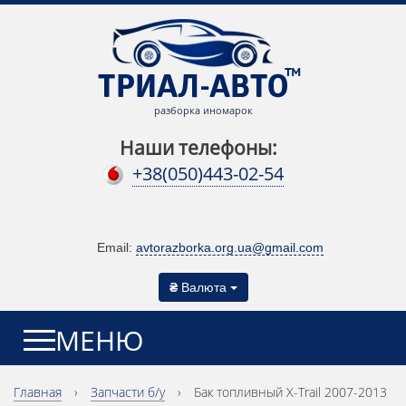
разборка иномарок
Наши телефоны:
+38(050)443-02-54
Email:
avtorazborka.org.ua@gmail.com
₴
Валюта
МЕНЮ
Главная
›
Запчасти б/у
›
Бак топливный X-Trail 2007-2013