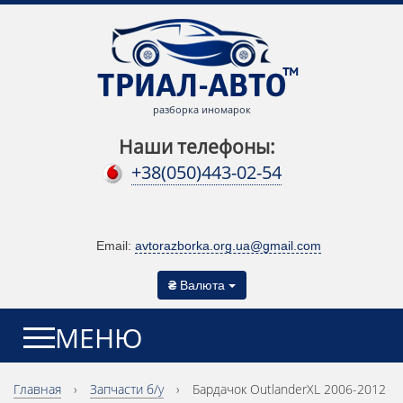
разборка иномарок
Наши телефоны:
+38(050)443-02-54
Email:
avtorazborka.org.ua@gmail.com
₴
Валюта
МЕНЮ
Главная
›
Запчасти б/у
›
Бардачок OutlanderXL 2006-2012