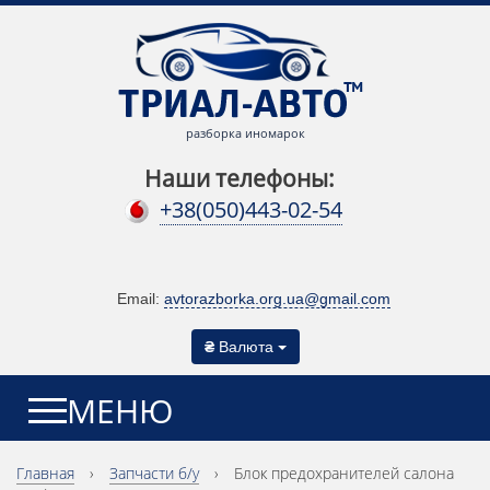
разборка иномарок
Наши телефоны:
+38(050)443-02-54
Email:
avtorazborka.org.ua@gmail.com
₴
Валюта
МЕНЮ
Главная
›
Запчасти б/у
›
Блок предохранителей салона