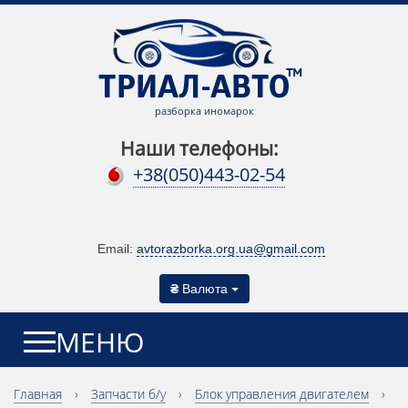
разборка иномарок
Наши телефоны:
+38(050)443-02-54
Email:
avtorazborka.org.ua@gmail.com
₴
Валюта
МЕНЮ
Главная
›
Запчасти б/у
›
Блок управления двигателем
›