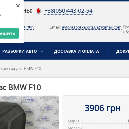
×
 телефоны:
+38(050)443-02-54
ь
о руководителю
Гр
Email:
avtorazborka.org.ua@gmail.com
Сб:
решить
РАЗБОРКИ АВТО
ДОСТАВКА И ОПЛАТА
ДОКУ
 крышка двс BMW F10
вс BMW F10
3906 грн
Марка:
Модель: