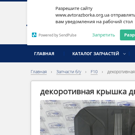
Разрешите сайту
Наши
www.avtorazborka.org.ua отправлят
вам уведомления на рабочий стол
Письм
Запретить
Раз
Powered by SendPulse
разборка иномарок
ГЛАВНАЯ
КАТАЛОГ ЗАПЧАСТЕЙ
Главная
›
Запчасти б/у
›
F10
›
декоротивная
декоротивная крышка д