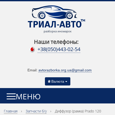
разборка иномарок
Наши телефоны:
+38(050)443-02-54
Email:
avtorazborka.org.ua@gmail.com
₴
Валюта
МЕНЮ
Главная
›
Запчасти б/у
›
Диффузор (рамка) Prado 120