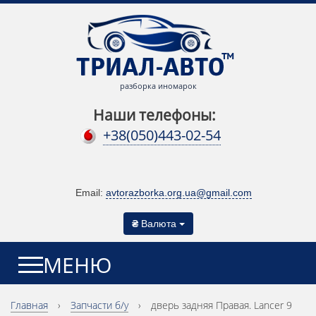
разборка иномарок
Наши телефоны:
+38(050)443-02-54
Email:
avtorazborka.org.ua@gmail.com
₴
Валюта
МЕНЮ
Главная
›
Запчасти б/у
›
дверь задняя Правая. Lancer 9