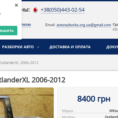
×
 телефоны:
+38(050)443-02-54
ь
о руководителю
Гр
Email:
avtorazborka.org.ua@gmail.com
Сб:
решить
РАЗБОРКИ АВТО
ДОСТАВКА И ОПЛАТА
ДОКУ
OutlanderXL 2006-2012
tlanderXL 2006-2012
8400 грн
Марка:
Mitsu
Модель:
Outlande