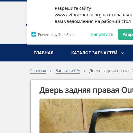
Разрешите сайту
Наши
www.avtorazborka.org.ua отправлят
вам уведомления на рабочий стол
Письм
Запретить
Раз
Powered by SendPulse
разборка иномарок
ГЛАВНАЯ
КАТАЛОГ ЗАПЧАСТЕЙ
Главная
›
Запчасти б/у
›
Дверь задняя правая 
Дверь задняя правая Ou