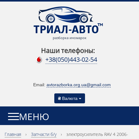
разборка иномарок
Наши телефоны:
+38(050)443-02-54
Email:
avtorazborka.org.ua@gmail.com
₴
Валюта
МЕНЮ
Главная
›
Запчасти б/у
›
электроусилитель RAV 4 2006-