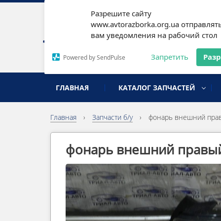
Разрешите сайту
Наши
www.avtorazborka.org.ua отправлят
вам уведомления на рабочий стол
Письм
Запретить
Раз
Powered by SendPulse
разборка иномарок
ГЛАВНАЯ
КАТАЛОГ ЗАПЧАСТЕЙ
Главная
›
Запчасти б/у
›
фонарь внешний прав
фонарь внешний правый.