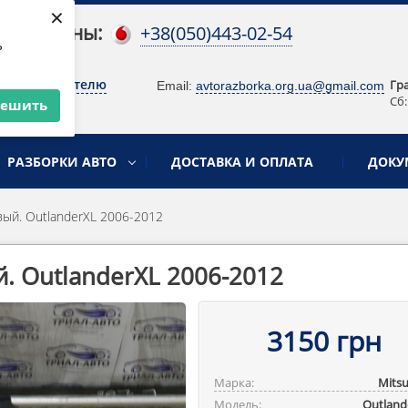
×
 телефоны:
+38(050)443-02-54
ь
о руководителю
Гр
Email:
avtorazborka.org.ua@gmail.com
Сб:
решить
РАЗБОРКИ АВТО
ДОСТАВКА И ОПЛАТА
ДОКУ
ый. OutlanderXL 2006-2012
 OutlanderXL 2006-2012
3150 грн
Марка:
Mitsu
Модель:
Outlande