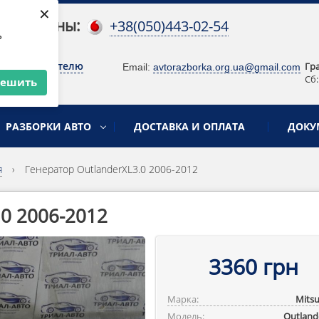
×
 телефоны:
+38(050)443-02-54
ь
о руководителю
Гр
Email:
avtorazborka.org.ua@gmail.com
Сб:
решить
РАЗБОРКИ АВТО
ДОСТАВКА И ОПЛАТА
ДОКУ
я
›
Генератор OutlanderXL3.0 2006-2012
.0 2006-2012
3360 грн
Марка:
Mitsu
Модель:
Outlande