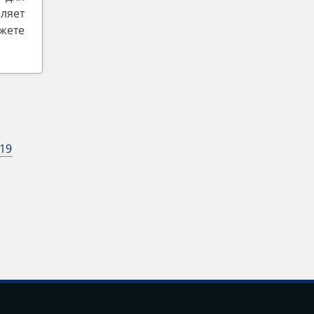
ляет
жете
19