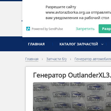
Разрешите сайту
Наши
www.avtorazborka.org.ua отправлят
вам уведомления на рабочий стол
Письм
Запретить
Раз
Powered by SendPulse
разборка иномарок
ГЛАВНАЯ
КАТАЛОГ ЗАПЧАСТЕЙ
Главная
›
Запчасти б/у
›
Генератор автомобил
Генератор OutlanderXL3