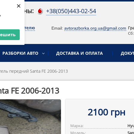
×
 телефоны:
+38(050)443-02-54
ь
о руководителю
Гр
Email:
avtorazborka.org.ua@gmail.com
Сб:
решить
РАЗБОРКИ АВТО
ДОСТАВКА И ОПЛАТА
ДОКУ
ель передний Santa FE 2006-2013
ta FE 2006-2013
2100 грн
Марка:
Hyu
Модель:
San