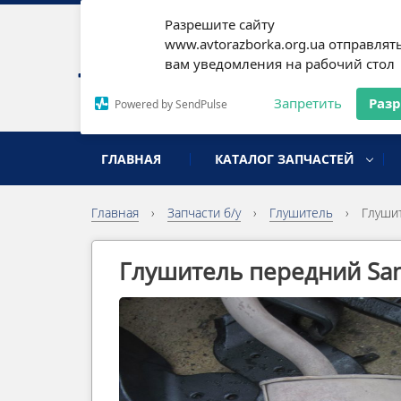
Разрешите сайту
Наши
www.avtorazborka.org.ua отправлят
вам уведомления на рабочий стол
Письм
Запретить
Раз
Powered by SendPulse
разборка иномарок
ГЛАВНАЯ
КАТАЛОГ ЗАПЧАСТЕЙ
Главная
›
Запчасти б/у
›
Глушитель
›
Глушит
Глушитель передний San