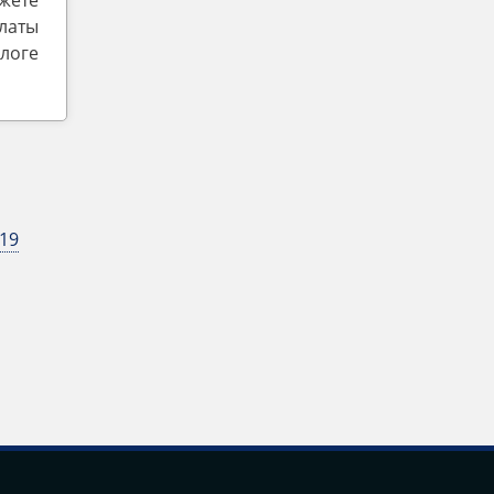
жете
латы
логе
19