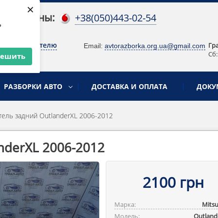
×
 телефоны:
+38(050)443-02-54
ь
о руководителю
Гр
Email:
avtorazborka.org.ua@gmail.com
Сб:
решить
РАЗБОРКИ АВТО
ДОСТАВКА И ОПЛАТА
ДОКУ
ель задний OutlanderXL 2006-2012
nderXL 2006-2012
2100 грн
Марка:
Mitsu
Модель:
Outlande