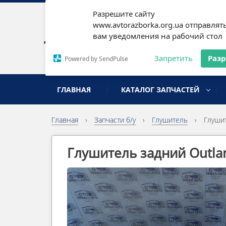
Разрешите сайту
Наши
www.avtorazborka.org.ua отправлят
вам уведомления на рабочий стол
Письм
Запретить
Раз
Powered by SendPulse
разборка иномарок
ГЛАВНАЯ
КАТАЛОГ ЗАПЧАСТЕЙ
Главная
›
Запчасти б/у
›
Глушитель
›
Глушит
Глушитель задний Outla