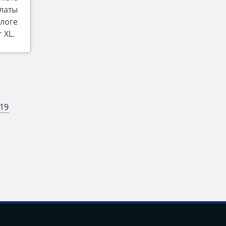
латы
логе
‎XL.
19