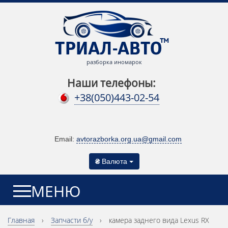
разборка иномарок
Наши телефоны:
+38(050)443-02-54
Email:
avtorazborka.org.ua@gmail.com
₴
Валюта
МЕНЮ
Главная
›
Запчасти б/у
›
камера заднего вида Lexus RX