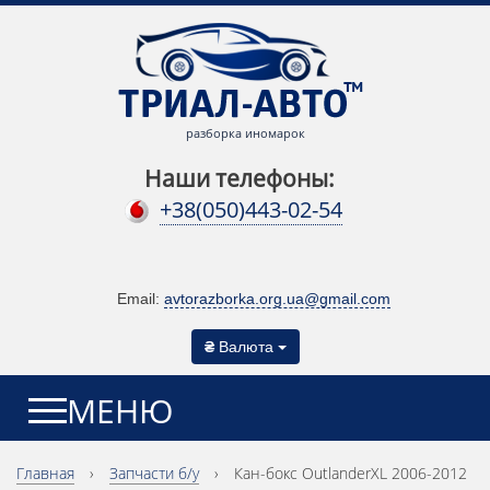
разборка иномарок
Наши телефоны:
+38(050)443-02-54
Email:
avtorazborka.org.ua@gmail.com
₴
Валюта
МЕНЮ
Главная
›
Запчасти б/у
›
Кан-бокс OutlanderXL 2006-2012