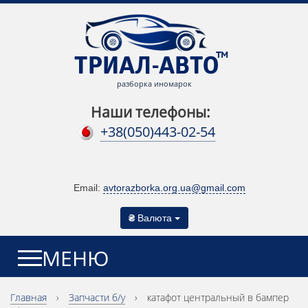
разборка иномарок
Наши телефоны:
+38(050)443-02-54
Email:
avtorazborka.org.ua@gmail.com
₴
Валюта
МЕНЮ
Главная
›
Запчасти б/у
›
катафот центральный в бампер