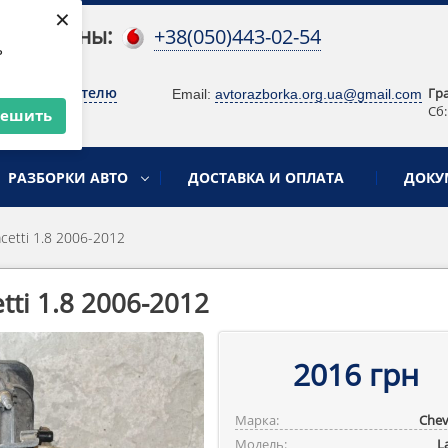
×
 телефоны:
+38(050)443-02-54
ь
о руководителю
Гр
Email:
avtorazborka.org.ua@gmail.com
Сб:
решить
РАЗБОРКИ АВТО
ДОСТАВКА И ОПЛАТА
ДОКУ
cetti 1.8 2006-2012
ti 1.8 2006-2012
2016 грн
Марка:
Chev
Модель:
L