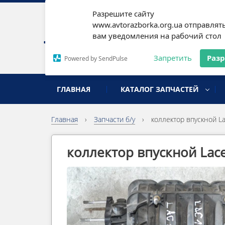
Разрешите сайту
Наши
www.avtorazborka.org.ua отправлят
вам уведомления на рабочий стол
Письм
Запретить
Раз
Powered by SendPulse
разборка иномарок
ГЛАВНАЯ
КАТАЛОГ ЗАПЧАСТЕЙ
Главная
›
Запчасти б/у
›
коллектор впускной La
коллектор впускной Lacet