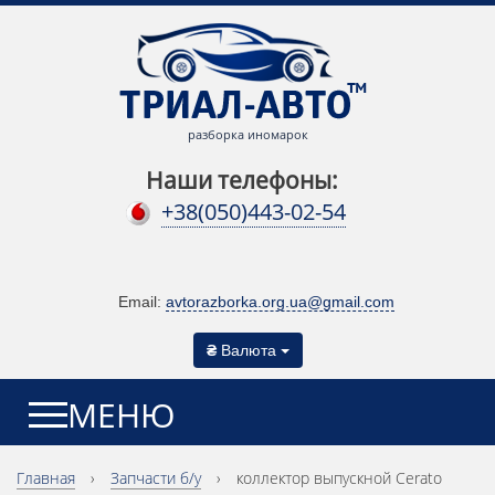
разборка иномарок
Наши телефоны:
+38(050)443-02-54
Email:
avtorazborka.org.ua@gmail.com
₴
Валюта
МЕНЮ
Главная
›
Запчасти б/у
›
коллектор выпускной Cerato