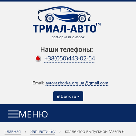
разборка иномарок
Наши телефоны:
+38(050)443-02-54
Email:
avtorazborka.org.ua@gmail.com
₴
Валюта
МЕНЮ
Главная
›
Запчасти б/у
›
коллектор выпускной Mazda 6