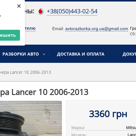
×
 телефоны:
+38(050)443-02-54
ь
о руководителю
Гр
Email:
avtorazborka.org.ua@gmail.com
Сб:
решить
РАЗБОРКИ АВТО
ДОСТАВКА И ОПЛАТА
ДОКУ
ера Lancer 10 2006-2013
а Lancer 10 2006-2013
3360 грн
Марка:
Mitsu
Модель:
Lanc