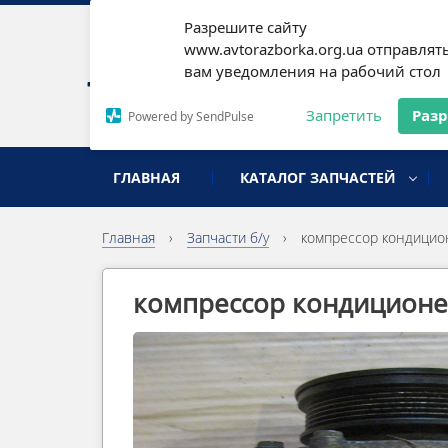
Разрешите сайту
Наши
www.avtorazborka.org.ua отправлят
вам уведомления на рабочий стол
Письм
Запретить
Раз
Powered by SendPulse
разборка иномарок
ГЛАВНАЯ
КАТАЛОГ ЗАПЧАСТЕЙ
Главная
›
Запчасти б/у
›
компрессор кондицион
компрессор кондиционер