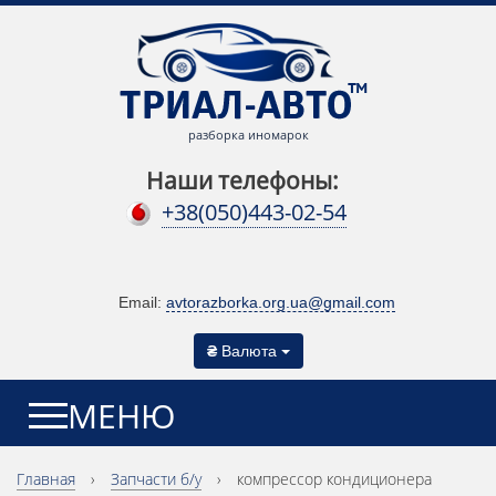
разборка иномарок
Наши телефоны:
+38(050)443-02-54
Email:
avtorazborka.org.ua@gmail.com
₴
Валюта
МЕНЮ
Главная
›
Запчасти б/у
›
компрессор кондиционера