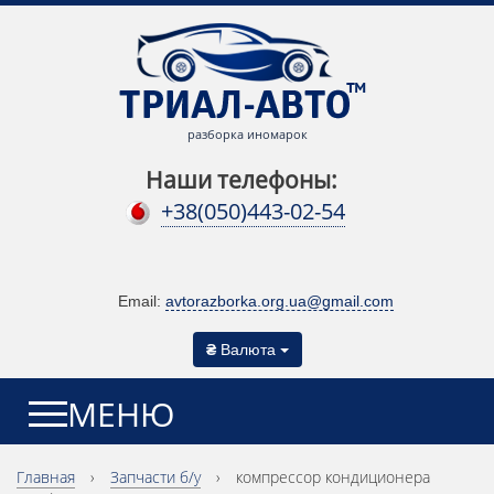
разборка иномарок
Наши телефоны:
+38(050)443-02-54
Email:
avtorazborka.org.ua@gmail.com
₴
Валюта
МЕНЮ
Главная
›
Запчасти б/у
›
компрессор кондиционера