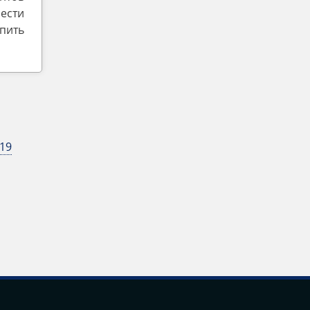
ести
упить
19