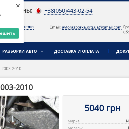
×
 телефоны:
+38(050)443-02-54
ь
о руководителю
Гр
Email:
avtorazborka.org.ua@gmail.com
Сб:
решить
РАЗБОРКИ АВТО
ДОСТАВКА И ОПЛАТА
ДОКУ
a 2003-2010
2003-2010
5040 грн
Марка:
N
Модель: