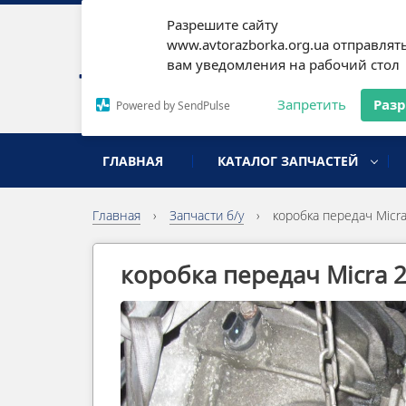
Разрешите сайту
Наши
www.avtorazborka.org.ua отправлят
вам уведомления на рабочий стол
Письм
Запретить
Раз
Powered by SendPulse
разборка иномарок
ГЛАВНАЯ
КАТАЛОГ ЗАПЧАСТЕЙ
Главная
›
Запчасти б/у
›
коробка передач Micr
коробка передач Micra 