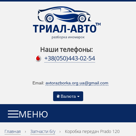
разборка иномарок
Наши телефоны:
+38(050)443-02-54
Email:
avtorazborka.org.ua@gmail.com
₴
Валюта
МЕНЮ
Главная
›
Запчасти б/у
›
Коробка передач Prado 120