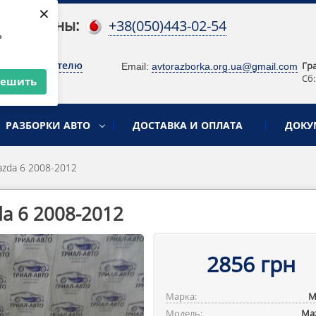
×
 телефоны:
+38(050)443-02-54
ь
о руководителю
Гр
Email:
avtorazborka.org.ua@gmail.com
Сб:
решить
РАЗБОРКИ АВТО
ДОСТАВКА И ОПЛАТА
ДОКУ
zda 6 2008-2012
a 6 2008-2012
2856 грн
Марка:
M
Модель:
Ma