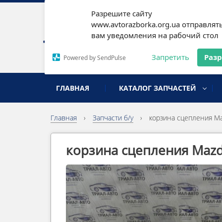
Разрешите сайту
Наши
www.avtorazborka.org.ua отправлят
вам уведомления на рабочий стол
Письм
Запретить
Раз
Powered by SendPulse
разборка иномарок
ГЛАВНАЯ
КАТАЛОГ ЗАПЧАСТЕЙ
Главная
›
Запчасти б/у
›
корзина сцепления Ma
корзина сцепления Mazd