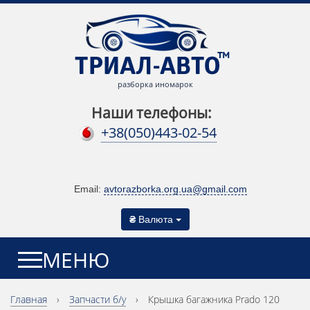
разборка иномарок
Наши телефоны:
+38(050)443-02-54
Email:
avtorazborka.org.ua@gmail.com
₴
Валюта
МЕНЮ
Главная
›
Запчасти б/у
›
Крышка багажника Prado 120