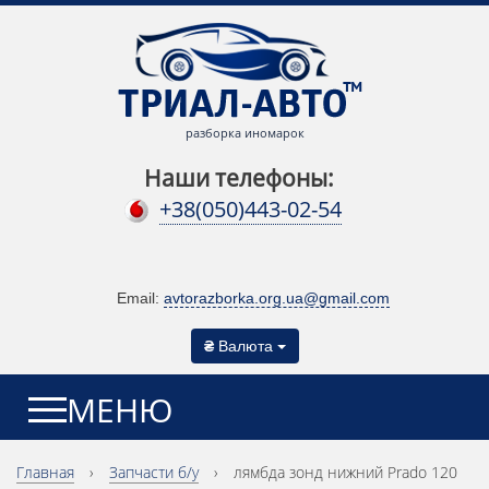
разборка иномарок
Наши телефоны:
+38(050)443-02-54
Email:
avtorazborka.org.ua@gmail.com
₴
Валюта
МЕНЮ
Главная
›
Запчасти б/у
›
лямбда зонд нижний Prado 120