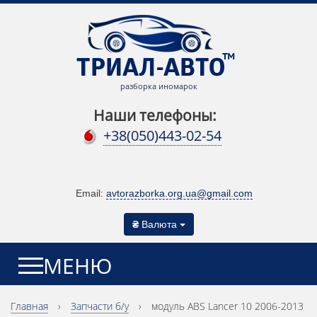
разборка иномарок
Наши телефоны:
+38(050)443-02-54
Email:
avtorazborka.org.ua@gmail.com
₴
Валюта
МЕНЮ
Главная
›
Запчасти б/у
›
модуль ABS Lancer 10 2006-2013