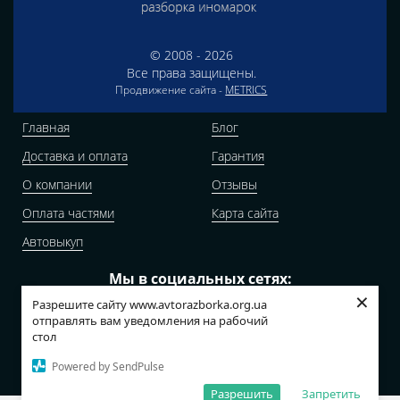
© 2008 - 2026
Все права защищены.
Продвижение сайта -
METRICS
Главная
Блог
Доставка и оплата
Гарантия
О компании
Отзывы
Оплата частями
Карта сайта
Автовыкуп
Мы в социальных сетях:
×
Разрешите сайту www.avtorazborka.org.ua
отправлять вам уведомления на рабочий
стол
Адреса наших складов:
Powered by SendPulse
г.Киев, Калачевская, 13
Разрешить
Запретить