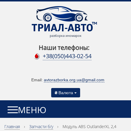
разборка иномарок
Наши телефоны:
+38(050)443-02-54
Email:
avtorazborka.org.ua@gmail.com
₴
Валюта
МЕНЮ
Главная
›
Запчасти б/у
›
Модуль ABS OutlanderXL 2,4