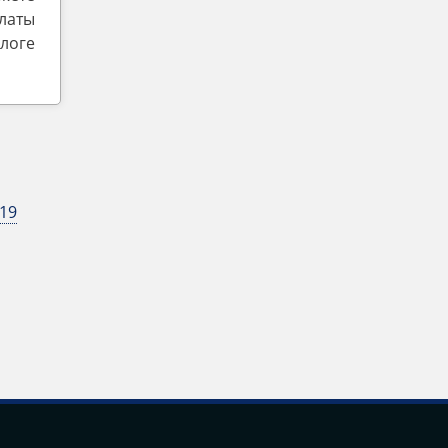
латы
логе
19