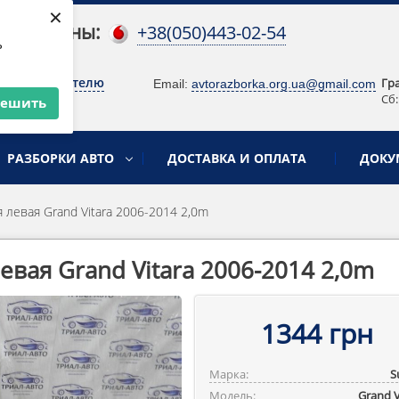
×
 телефоны:
+38(050)443-02-54
ь
о руководителю
Гр
Email:
avtorazborka.org.ua@gmail.com
Сб:
решить
РАЗБОРКИ АВТО
ДОСТАВКА И ОПЛАТА
ДОКУ
 левая Grand Vitara 2006-2014 2,0m
евая Grand Vitara 2006-2014 2,0m
1344 грн
Марка:
S
Модель:
Grand V