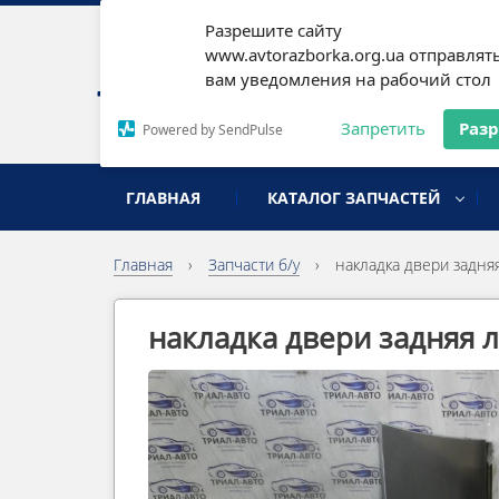
Разрешите сайту
Наши
www.avtorazborka.org.ua отправлят
вам уведомления на рабочий стол
Письм
Запретить
Раз
Powered by SendPulse
разборка иномарок
ГЛАВНАЯ
КАТАЛОГ ЗАПЧАСТЕЙ
Главная
›
Запчасти б/у
›
накладка двери задняя
накладка двери задняя л