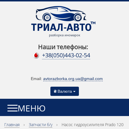
разборка иномарок
Наши телефоны:
+38(050)443-02-54
Email:
avtorazborka.org.ua@gmail.com
₴
Валюта
МЕНЮ
Главная
›
Запчасти б/у
›
Насос гидроусилителя Prado 120