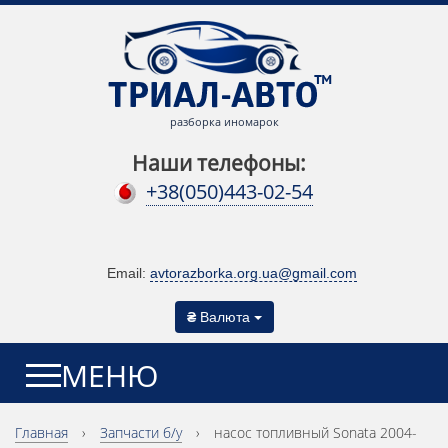
разборка иномарок
Наши телефоны:
+38(050)443-02-54
Email:
avtorazborka.org.ua@gmail.com
₴
Валюта
МЕНЮ
Главная
›
Запчасти б/у
›
насос топливный Sonata 2004-