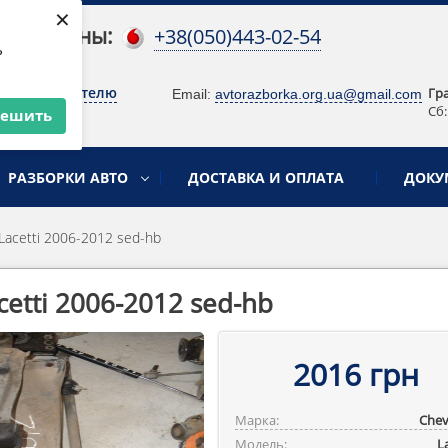
×
 телефоны:
+38(050)443-02-54
ь
о руководителю
Гр
Email:
avtorazborka.org.ua@gmail.com
Сб:
решить
РАЗБОРКИ АВТО
ДОСТАВКА И ОПЛАТА
ДОКУ
acetti 2006-2012 sed-hb
etti 2006-2012 sed-hb
2016 грн
Марка:
Chev
Модель:
L