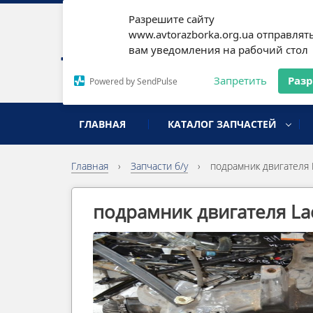
Разрешите сайту
Наши
www.avtorazborka.org.ua отправлят
вам уведомления на рабочий стол
Письм
Запретить
Раз
Powered by SendPulse
разборка иномарок
ГЛАВНАЯ
КАТАЛОГ ЗАПЧАСТЕЙ
Главная
›
Запчасти б/у
›
подрамник двигателя L
подрамник двигателя Lac