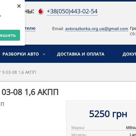
×
 телефоны:
+38(050)443-02-54
ь
о руководителю
Гр
Email:
avtorazborka.org.ua@gmail.com
Сб:
решить
РАЗБОРКИ АВТО
ДОСТАВКА И ОПЛАТА
ДОКУ
 9 03-08 1,6 АКПП
 03-08 1,6 АКПП
5250 грн
Марка:
Mitsu
Модель:
Lan