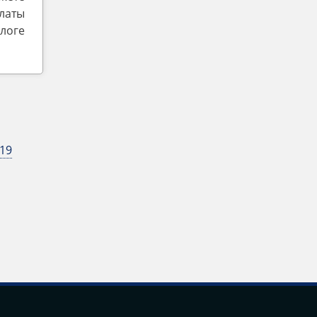
латы
логе
19