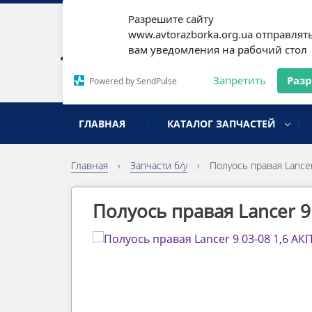
Разрешите сайту
Наши
www.avtorazborka.org.ua отправлят
вам уведомления на рабочий стол
Письм
Запретить
Раз
Powered by SendPulse
разборка иномарок
ГЛАВНАЯ
КАТАЛОГ ЗАПЧАСТЕЙ
Главная
›
Запчасти б/у
›
Полуось правая Lancer
Полуось правая Lancer 9