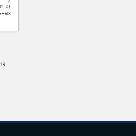
и от
льных
19