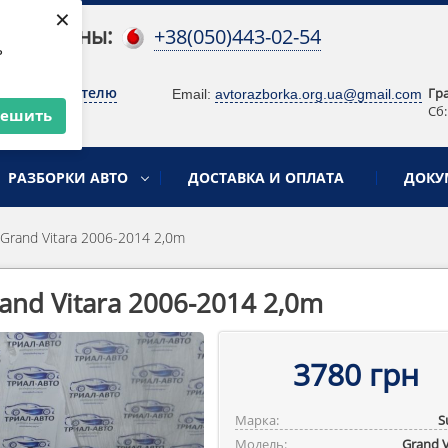
×
 телефоны:
+38(050)443-02-54
ь
о руководителю
Гр
Email:
avtorazborka.org.ua@gmail.com
Сб:
решить
РАЗБОРКИ АВТО
ДОСТАВКА И ОПЛАТА
ДОКУ
Grand Vitara 2006-2014 2,0m
and Vitara 2006-2014 2,0m
3780 грн
Марка:
S
Модель:
Grand V