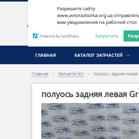
Разрешите сайту
Наши
www.avtorazborka.org.ua отправлят
вам уведомления на рабочий стол
Письм
Запретить
Раз
Powered by SendPulse
разборка иномарок
ГЛАВНАЯ
КАТАЛОГ ЗАПЧАСТЕЙ
Главная
›
Запчасти б/у
›
полуось задняя левая 
полуось задняя левая Gr