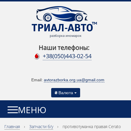
разборка иномарок
Наши телефоны:
+38(050)443-02-54
Email:
avtorazborka.org.ua@gmail.com
₴
Валюта
МЕНЮ
Главная
›
Запчасти б/у
›
противотуманка правая Cerato