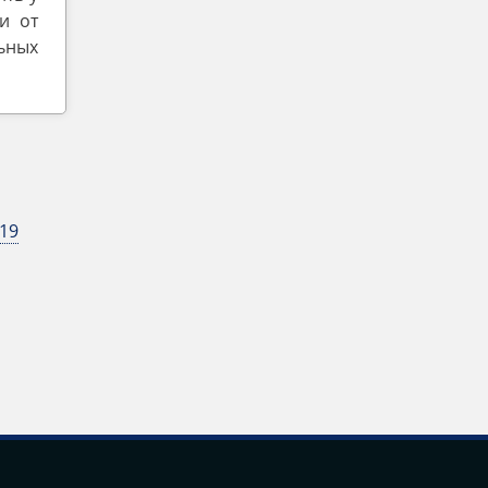
и от
льных
19