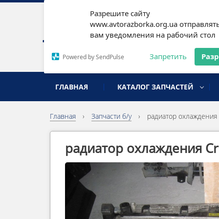
Разрешите сайту
Наши
www.avtorazborka.org.ua отправлят
вам уведомления на рабочий стол
Письм
Запретить
Раз
Powered by SendPulse
разборка иномарок
ГЛАВНАЯ
КАТАЛОГ ЗАПЧАСТЕЙ
Главная
›
Запчасти б/у
›
радиатор охлаждения 
радиатор охлаждения Cr