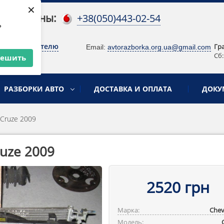
×
 телефоны:
+38(050)443-02-54
ь
о руководителю
Гр
Email:
avtorazborka.org.ua@gmail.com
Сб:
решить
РАЗБОРКИ АВТО
ДОСТАВКА И ОПЛАТА
ДОКУ
Cruze 2009
uze 2009
2520 грн
Марка:
Chev
Модель: