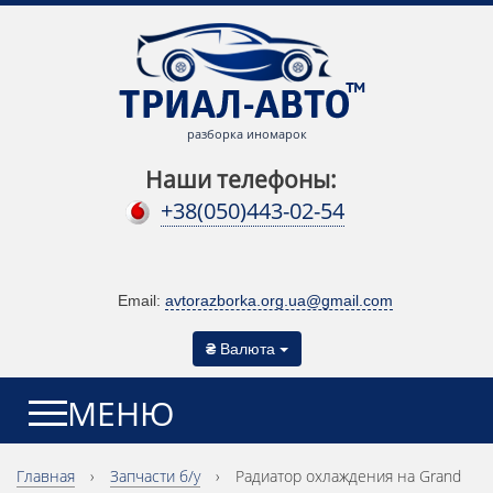
разборка иномарок
Наши телефоны:
+38(050)443-02-54
Email:
avtorazborka.org.ua@gmail.com
₴
Валюта
МЕНЮ
Главная
›
Запчасти б/у
›
Радиатор охлаждения на Grand