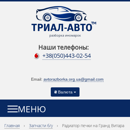
разборка иномарок
Наши телефоны:
+38(050)443-02-54
Email:
avtorazborka.org.ua@gmail.com
₴
Валюта
МЕНЮ
Главная
›
Запчасти б/у
›
Радиатор печки на Гранд Витара