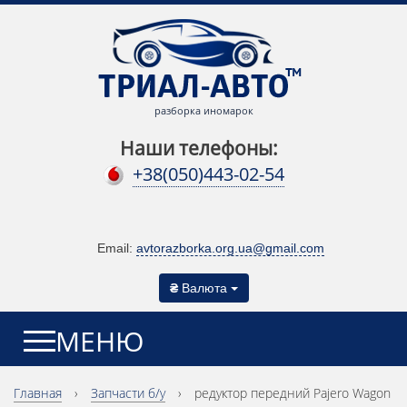
разборка иномарок
Наши телефоны:
+38(050)443-02-54
Email:
avtorazborka.org.ua@gmail.com
₴
Валюта
МЕНЮ
Главная
›
Запчасти б/у
›
редуктор передний Pajero Wagon